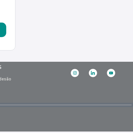
S
desão