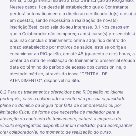
forma, o pagamento relativo à taxa de inscrição ao RIOgaleão.
Nestes casos, fica desde já estabelecido que o Contratante
perderá automaticamente o direito ao certificado do(s) curso(s)
em questão, sendo necessária a realização de nova(s)
inscrição(ões), caso seja do seu interesse. 8.1 Nos casos em
que o Colaborador não compareça ao(s) curso(s) presencial(is)
e/ou não conclua o treinamento online adquirido dentro do
prazo estabelecido por motivos de saúde, este se obriga a
encaminhar ao RIOgaleão, em até 48 (quarenta e oito) horas, a
contar da data de realização do treinamento presencial e/ouda
data do término do período de acesso dos cursos online, o
atestado médico, através do ícone “CENTRAL DE
ATENDIMENTO”, disponível no Site.
8.2 Para os
treinamentos oferecidos pelo RIOgaleão no idioma
português, caso o colaborador inscrito não possua capacidade
plena no domínio da língua (por falta de compreensão ou por
limitação física) de forma que necessite de mediador para a
absorção do conteúdo do treinamento, caberá a empresa do
vínculo empregatício disponibilizar um mediador para acompanhar
o(a) colaborador(a) no momento de realização do curso.